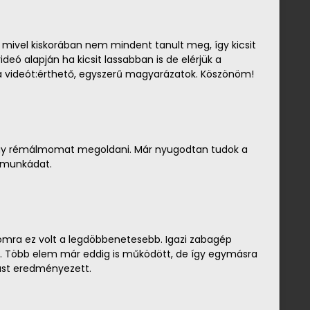
e mivel kiskorában nem mindent tanult meg, így kicsit
deó alapján ha kicsit lassabban is de elérjük a
a videót:érthető, egyszerű magyarázatok. Köszönöm!
egy rémálmomat megoldani. Már nyugodtan tudok a
 munkádat.
mra ez volt a legdöbbenetesebb. Igazi zabagép
t. Több elem már eddig is működött, de így egymásra
dást eredményezett.