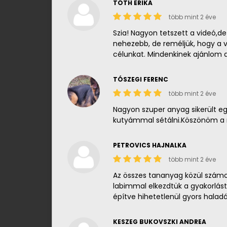
TÓTH ERIKA
több mint 2 éve
Szia! Nagyon tetszett a videó,d
nehezebb, de reméljük, hogy a vi
célunkat. Mindenkinek ajánlom 
TÓSZEGI FERENC
több mint 2 éve
Nagyon szuper anyag sikerült 
kutyámmal sétálni.Köszönöm a
PETROVICS HAJNALKA
több mint 2 éve
Az összes tananyag közül számo
labimmal elkezdtük a gyakorlás
építve hihetetlenül gyors hala
KESZEG BUKOVSZKI ANDREA