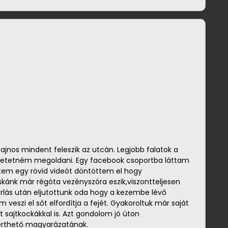
jnos mindent feleszik az utcán. Legjobb falatok a
szetetném megoldani. Egy facebook csoportba láttam
tem egy rövid videót döntöttem el hogy
kánk már régóta vezényszóra eszik,viszontteljesen
lás után eljutottunk oda hogy a kezembe lévő
 veszi el sőt elfordítja a fejét. Gyakoroltuk már saját
 sajtkockákkal is. Azt gondolom jó úton
érthető magyarázatának.