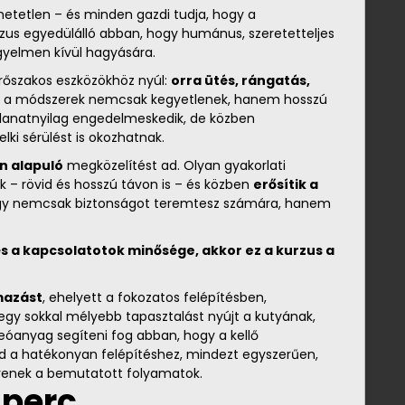
etetlen – és minden gazdi tudja, hogy a
rzus egyedülálló abban, hogy humánus, szeretetteljes
igyelmen kívül hagyására.
rőszakos eszközökhöz nyúl:
orra ütés, rángatás,
 a módszerek nemcsak kegyetlenek, hanem hosszú
illanatnyilag engedelmeskedik, de közben
lki sérülést is okozhatnak.
on alapuló
megközelítést ad. Olyan gyakorlati
– rövid és hosszú távon is – és közben
erősítik a
gy nemcsak biztonságot teremtesz számára, hanem
s a kapcsolatotok minősége, akkor ez a kurzus a
mazást
, ehelyett a fokozatos felépítésben,
egy sokkal mélyebb tapasztalást nyújt a kutyának,
eóanyag segíteni fog abban, hogy a kellő
zd a hatékonyan felépítéshez, mindezt egyszerűen,
gyenek a bemutatott folyamatok.
 perc