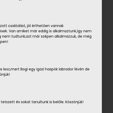
zott csalódást, jól érthetően vannak
sek. Van amiket már eddig is alkalmaztunk,így nem
edig nem tudtunk,azt már szépen alkalmazzuk, de még
épen!
s lesz,mert Bogi egy igazi haspók labrador lévén de
önjük!
tetszett és sokat tanultunk is belőle. Köszönjük!