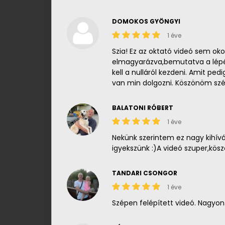
DOMOKOS GYÖNGYI
1 éve
Szia! Ez az oktató videó sem oko
elmagyarázva,bemutatva a lépé
kell a nulláról kezdeni. Amit p
van min dolgozni. Köszönöm sz
BALATONI RÓBERT
1 éve
Nekünk szerintem ez nagy kihívá
igyekszünk :)A videó szuper,kösz
TANDARI CSONGOR
1 éve
Szépen felépített videó. Nagyon 