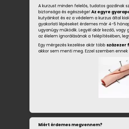
A kurzust minden felelős, tudatos gazdinak s
biztonsága és egészsége!
Az egyre gyarap
kutyáinkat és ez a védelem a kurzus által k
gyakorlati lépéseket érdemes már 4-5 hónapo
ugyanúgy működik. Legyél akár kezdő, vagy gy
az élelem ignorálásának a felépítésében, l
Egy mérgezés kezelése akár több
százezer 
akkor sem menti meg. Ezzel szemben ennek
Miért érdemes megvennem?