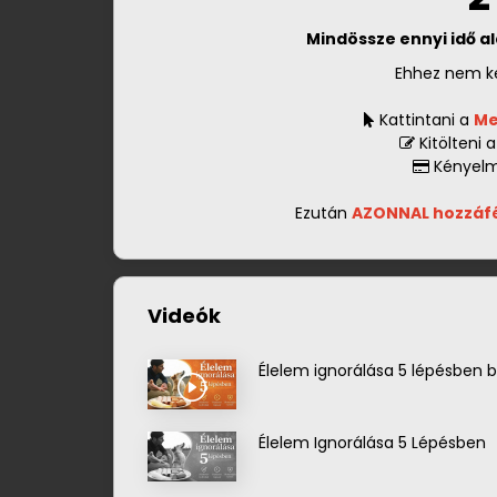
Mindössze ennyi idő a
Ehhez nem ke
Kattintani a
Me
Kitölteni 
Kényelme
Ezután
AZONNAL hozzáf
Videók
Élelem ignorálása 5 lépésben b
Élelem Ignorálása 5 Lépésben