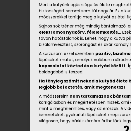
Mert a kutyánk egészsége és élete megfizeth
biztonságért semmi sem túl nagy ár. Ez a ku
módszerekkel tanítja meg a kutyát az étel f
Sajnos sok tréner még mindig bántalmazó, e
elektromos nyakörv, félelemkeltés…
Ezek
távon hatástalanok is. Lehet, hogy a kutya p
bizalomvesztést, szorongást és akár komoly le
A kurzusom ezzel szemben
pozitív, bizalm
lépéseket mutat, amelyek valóban működnek 
kapcsolatot közted és a kutyád között.
Í
boldogabbá is teszed.
Ha tényleg számít neked a kutyád élete é
legjobb befektetés, amit megtehetsz!
A módszereim
nem tartalmaznak bántal
korrigálásban és megértetésben hiszek, ami 
mint a megfélemlítés, vagy az erőszak. A vid
ismereteket, gyakorlati lépéseket megszere
világosan, hogy bárki számára érthetőek le
2