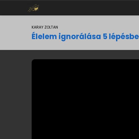
KARAY ZOLTAN
Élelem ignorálása 5 lépésb