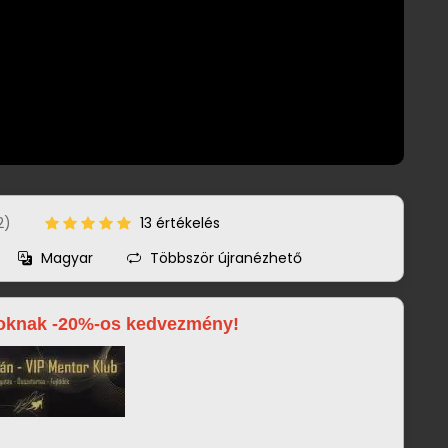
2)
13 értékelés
Magyar
Többször újranézhető
goknak -20%-os kedvezmény!