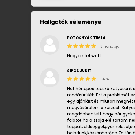
Hallgatók véleménye
POTOSNYÁK TÍMEA
8 hónapja
Nagyon tetszett
SIPOS JUDIT
1 éve
Hat hónapos tacskó kutyusunk sa
madárürülék. Ezt a problémát 
egy ajánlást,és miutan megnéz
megvásárolom a kurzust. Kutyus
megdöbbentett hogy pár gyakor
falatot ha a szája elé tartom nem
táppal,zöldséggel,gyümölcsel,sőt
haladunk,köszönhetően Zoltán 