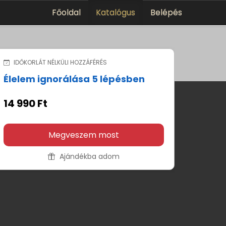
Főoldal
Katalógus
Belépés
IDŐKORLÁT NÉLKÜLI HOZZÁFÉRÉS
Élelem ignorálása 5 lépésben
14 990 Ft
Megveszem most
Ajándékba adom