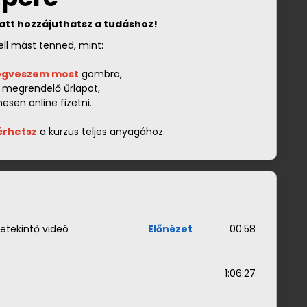
latt hozzájuthatsz a tudáshoz!
ll mást tenned, mint:
gveszem most
gombra,
a megrendelő űrlapot,
sen online fizetni.
érhetsz
a kurzus teljes anyagához.
etekintő videó
Előnézet
00:58
1:06:27