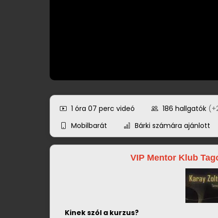
1 óra 07 perc
videó
186
hallgatók
(+
Mobilbarát
Bárki számára ajánlott
VIP Mentor Klub Ta
Kinek szól a kurzus?