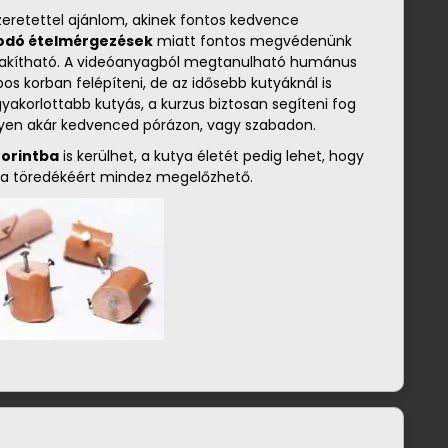
zeretettel ajánlom, akinek fontos kedvence
odó ételmérgezések
miatt fontos megvédenünk
ialakítható. A videóanyagból megtanulható humánus
s korban felépíteni, de az idősebb kutyáknál is
akorlottabb kutyás, a kurzus biztosan segíteni fog
egyen akár kedvenced pórázon, vagy szabadon.
forintba
is kerülhet, a kutya életét pedig lehet, hogy
 a töredékéért mindez megelőzhető.