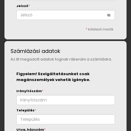
Jelszó
*
*
kötelező mezők
Számlázási adatok
Az itt megadott adatok fognak rákerülni a számládra.
Figyelem! Szolgáltatásunkat csak
magánszemélyek vehetik igénybe.
Irányítószám
*
Település
*
Utca, házszám
*