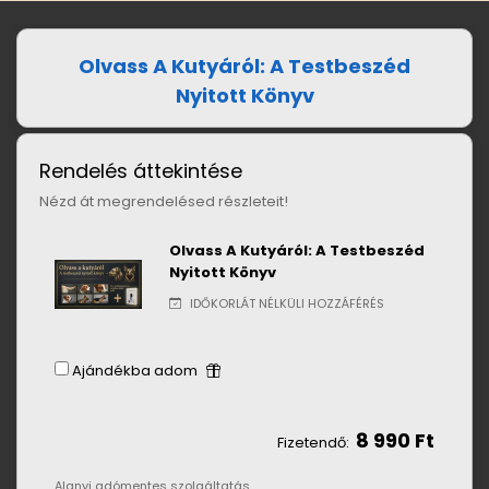
Olvass A Kutyáról: A Testbeszéd
Nyitott Könyv
Rendelés áttekintése
Nézd át megrendelésed részleteit!
Olvass A Kutyáról: A Testbeszéd
Nyitott Könyv
IDŐKORLÁT NÉLKÜLI HOZZÁFÉRÉS
Ajándékba adom
8 990 Ft
Fizetendő:
Alanyi adómentes szolgáltatás.