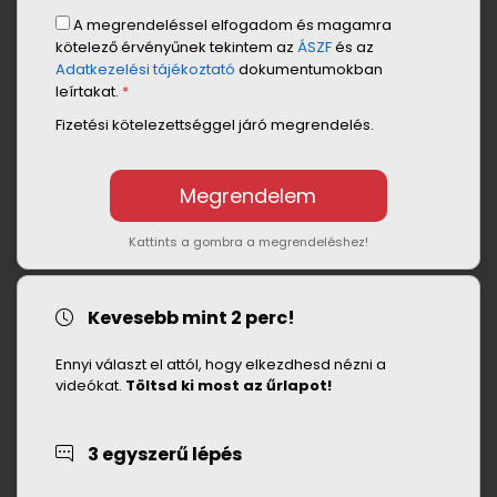
A megrendeléssel elfogadom és magamra
kötelező érvényűnek tekintem az
ÁSZF
és az
Adatkezelési tájékoztató
dokumentumokban
leírtakat.
*
Fizetési kötelezettséggel járó megrendelés.
Kattints a gombra a megrendeléshez!
Kevesebb mint 2 perc!
Ennyi választ el attól, hogy elkezdhesd nézni a
videókat.
Töltsd ki most az űrlapot!
3 egyszerű lépés