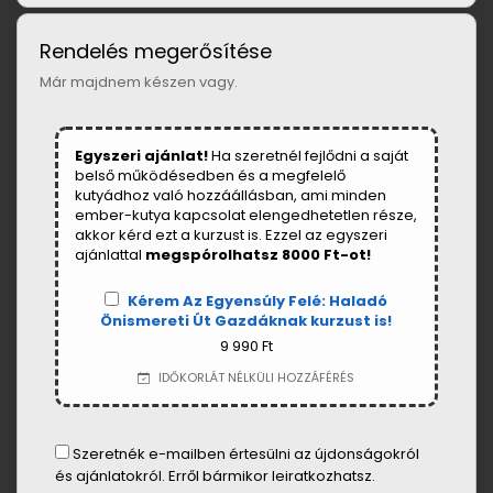
Rendelés megerősítése
Már majdnem készen vagy.
Egyszeri ajánlat!
Ha szeretnél fejlődni a saját
belső működésedben és a megfelelő
kutyádhoz való hozzáállásban, ami minden
ember-kutya kapcsolat elengedhetetlen része,
akkor kérd ezt a kurzust is. Ezzel az egyszeri
ajánlattal
megspórolhatsz 8000 Ft-ot!
Kérem Az Egyensúly Felé: Haladó
Önismereti Út Gazdáknak kurzust is!
9 990 Ft
IDŐKORLÁT NÉLKÜLI HOZZÁFÉRÉS
Szeretnék e-mailben értesülni az újdonságokról
és ajánlatokról. Erről bármikor leiratkozhatsz.