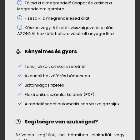
Töltsd ki a megrendelő űrlapot és kattints a
Megrendelem gombra!
Fizesd ki a megrendelésed árát!
Készen vagy. A fizetés visszaigazolása után
AZONNAL hozzáférhetsz a vásárolt anyagodhoz.
Kényelmes és gyors
Tanulj akkor, amikor szeretnél!
Azonnali hozzáférés bárhonnan
Biztonságos fizetés
Elektronikus számlát küldünk (PDF)
A rendelésedet automatikusan visszaigazoljuk
Segítségre van szükséged?
Szívesen segítünk, ha bármiben elakadtál vagy